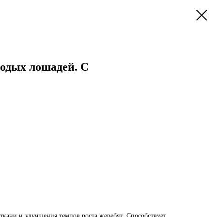
лодых лошадей. С
 ткани и улучшения темпов роста жеребят. Способствует