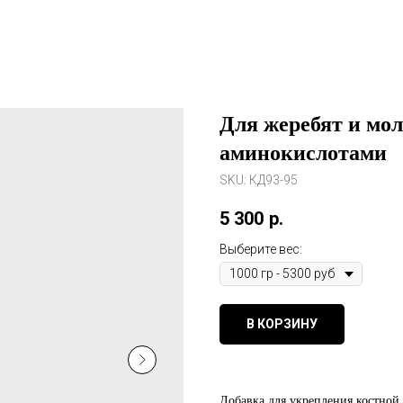
Для жеребят и мо
аминокислотами
SKU:
КД93-95
5 300
р.
Выберите вес:
В КОРЗИНУ
Добавка для укрепления костной