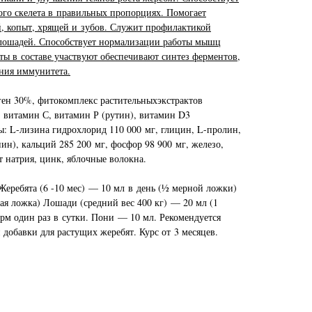
го скелета в правильных пропорциях. Помогает
, копыт, хрящей и зубов. Служит профилактикой
лошадей. Способствует нормализации работы мышц
ы в составе участвуют обеспечивают синтез ферментов,
ения иммунитета.
ен 30%, фитокомплекс растительныхэкстрактов
, витамин С, витамин Р (рутин), витамин D3
ы: L-лизина гидрохлорид 110 000 мг, глицин, L-пролин,
ин), кальций 285 200 мг, фосфор 98 900 мг, железо,
т натрия, цинк, яблочные волокна.
Жеребята (6 -10 мес) — 10 мл в день (½ мерной ложки)
ая ложка) Лошади (средний вес 400 кг) — 20 мл (1
рм один раз в сутки. Пони — 10 мл. Рекомендуется
 добавки для растущих жеребят. Курс от 3 месяцев.