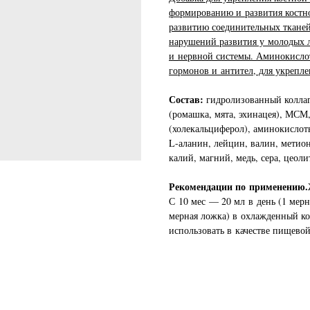
формированию и развития костно
развитию соединительных тканей
нарушений развития у молодых 
и нервной системы. Аминокислот
гормонов и антител, для укрепл
Состав:
гидролизованный коллаг
(ромашка, мята, эхинацея), МСМ
(холекальциферол), аминокислот
L-аланин, лейцин, валин, метион
калий, магний, медь, сера, цеоли
Рекомендации по применению.
С 10 мес — 20 мл в день (1 мерн
мерная ложка) в охлажденный ко
использовать в качестве пищевой