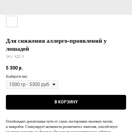
Для снижения аллерго-проявлений у
лошадей
SKU:
КД1-3
5 300
р.
Выберите вес:
В КОРЗИНУ
Освобождает дыхательные пути от слизи, посторонних пылевых частиц
и микробов. Стимулирует активность реснитчатого эпителия, способствует
удалению мокроты из бронхов. Оказывает спазмолитическое действие